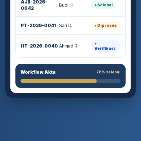
Budi H.
● Selesai
0042
PT-2026-0041
Sari D.
● Diproses
●
HT-2026-0040
Ahmad R.
Verifikasi
Workflow Akta
76% selesai