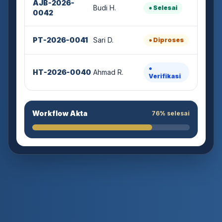
Budi H.
● Selesai
0042
PT-2026-0041
Sari D.
● Diproses
●
HT-2026-0040
Ahmad R.
Verifikasi
Workflow Akta
76% selesai