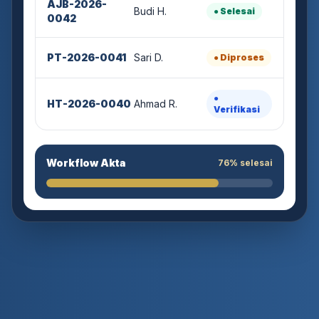
Budi H.
● Selesai
0042
PT-2026-0041
Sari D.
● Diproses
●
HT-2026-0040
Ahmad R.
Verifikasi
Workflow Akta
76% selesai