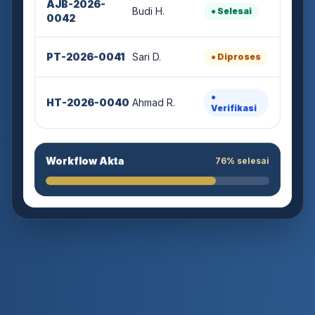
Budi H.
● Selesai
0042
PT-2026-0041
Sari D.
● Diproses
●
HT-2026-0040
Ahmad R.
Verifikasi
Workflow Akta
76% selesai