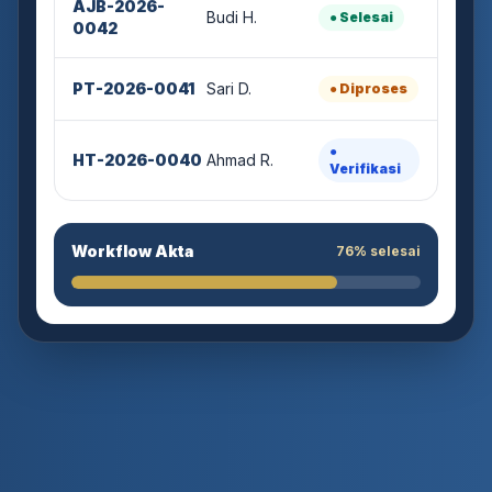
Budi H.
● Selesai
0042
PT-2026-0041
Sari D.
● Diproses
●
HT-2026-0040
Ahmad R.
Verifikasi
Workflow Akta
76% selesai