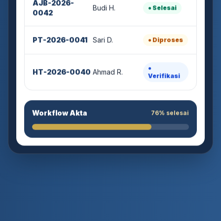
Budi H.
● Selesai
0042
PT-2026-0041
Sari D.
● Diproses
●
HT-2026-0040
Ahmad R.
Verifikasi
Workflow Akta
76% selesai