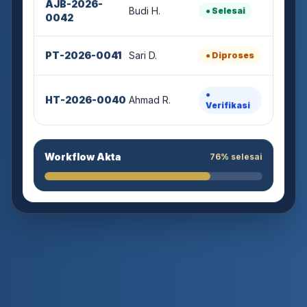
Budi H.
● Selesai
0042
PT-2026-0041
Sari D.
● Diproses
●
HT-2026-0040
Ahmad R.
Verifikasi
Workflow Akta
76% selesai