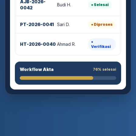
Budi H.
● Selesai
0042
PT-2026-0041
Sari D.
● Diproses
●
HT-2026-0040
Ahmad R.
Verifikasi
Workflow Akta
76% selesai