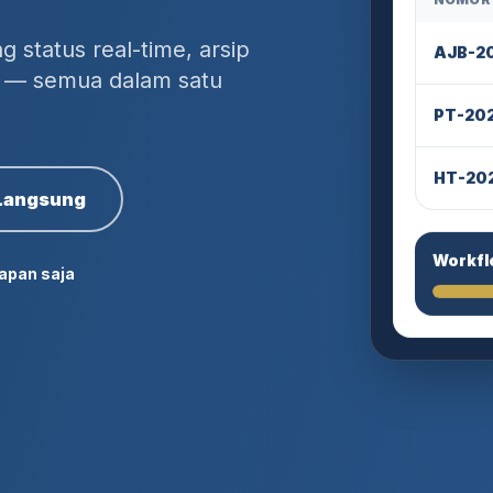
NOMOR
g status real-time, arsip
AJB-2
is — semua dalam satu
PT-20
HT-20
 Langsung
Workfl
apan saja