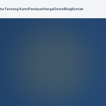
tur
Tentang Kami
Panduan
Harga
Demo
Blog
Kontak