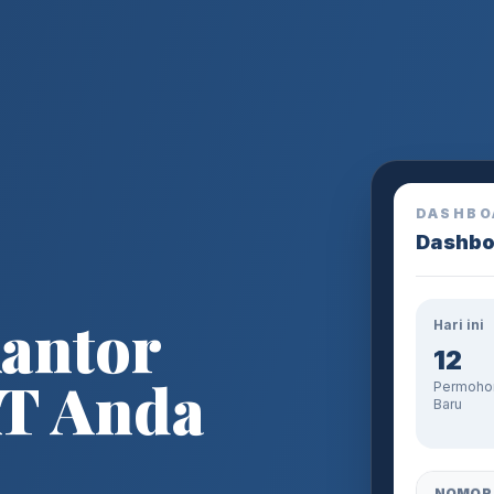
DASHBO
Dashbo
antor
Hari ini
12
AT Anda
Permoho
Baru