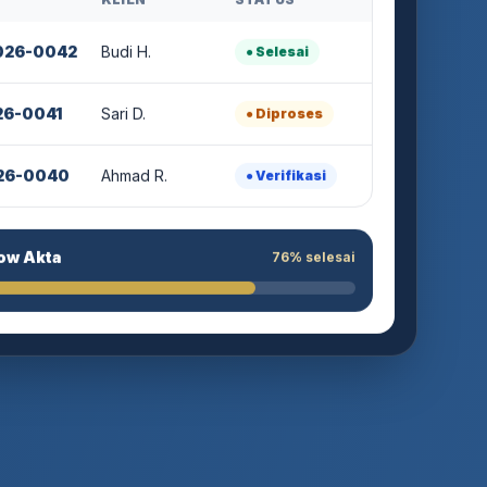
KLIEN
STATUS
026-0042
Budi H.
● Selesai
26-0041
Sari D.
● Diproses
26-0040
Ahmad R.
● Verifikasi
ow Akta
76% selesai