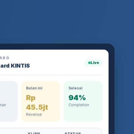
ARD
Live
ard KINTIS
Bulan ini
Selesai
Rp
94%
nan
Completion
45.5jt
Revenue