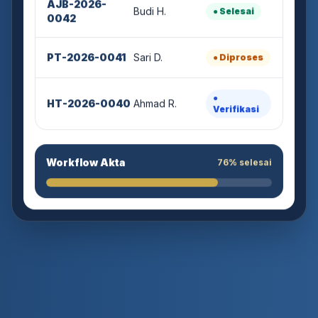
Budi H.
● Selesai
0042
PT-2026-0041
Sari D.
● Diproses
●
HT-2026-0040
Ahmad R.
Verifikasi
Workflow Akta
76% selesai