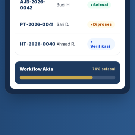
Budi H.
● Selesai
0042
PT-2026-0041
Sari D.
● Diproses
●
HT-2026-0040
Ahmad R.
Verifikasi
Workflow Akta
76% selesai