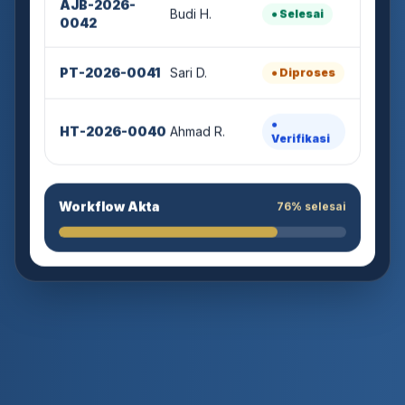
Budi H.
● Selesai
0042
PT-2026-0041
Sari D.
● Diproses
●
HT-2026-0040
Ahmad R.
Verifikasi
Workflow Akta
76% selesai