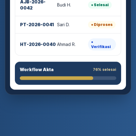
Budi H.
● Selesai
0042
PT-2026-0041
Sari D.
● Diproses
●
HT-2026-0040
Ahmad R.
Verifikasi
Workflow Akta
76% selesai