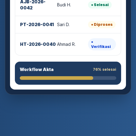
Budi H.
● Selesai
0042
PT-2026-0041
Sari D.
● Diproses
●
HT-2026-0040
Ahmad R.
Verifikasi
Workflow Akta
76% selesai