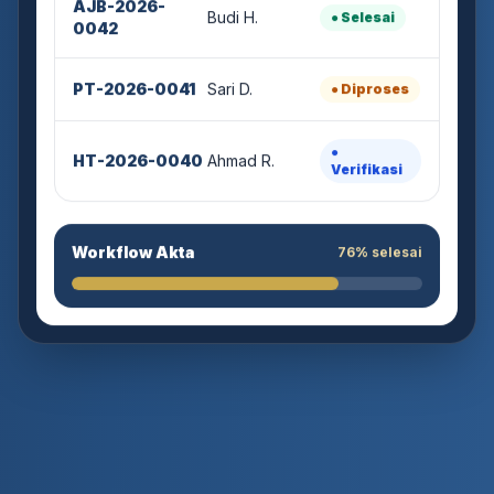
Budi H.
● Selesai
0042
PT-2026-0041
Sari D.
● Diproses
●
HT-2026-0040
Ahmad R.
Verifikasi
Workflow Akta
76% selesai